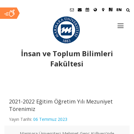
EN
İnsan ve Toplum Bilimleri
Fakültesi
Ana
İçerik
2021-2022 Eğitim Öğretim Yılı Mezuniyet
Törenimiz
Yayın Tarihi:
06 Temmuz 2023
Marmara Üniversitesi Mehmet Genç Külliyesi'nde