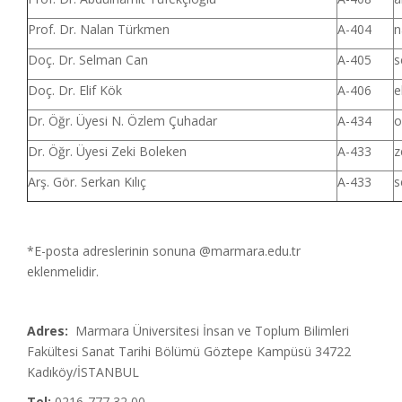
Prof. Dr. Nalan Türkmen
A-404
n
Doç. Dr. Selman Can
A-405
s
Doç. Dr. Elif Kök
A-406
e
Dr. Öğr. Üyesi N. Özlem Çuhadar
A-434
o
Dr. Öğr. Üyesi Zeki Boleken
A-433
z
Arş. Gör. Serkan Kılıç
A-433
s
*E-posta adreslerinin sonuna @marmara.edu.tr
eklenmelidir.
Adres:
Marmara Üniversitesi İnsan ve Toplum Bilimleri
Fakültesi Sanat Tarihi Bölümü Göztepe Kampüsü 34722
Kadıköy/İSTANBUL
Tel:
0216-777 32 00