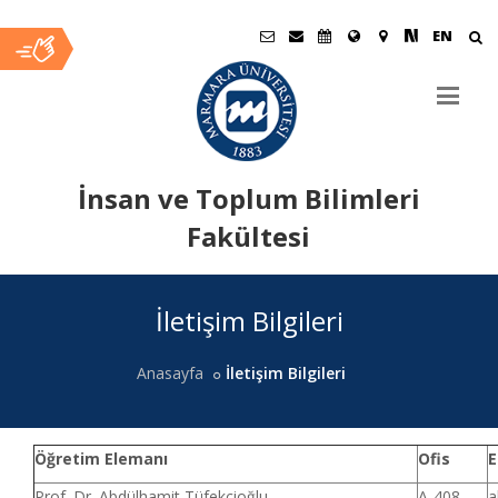
EN
İnsan ve Toplum Bilimleri
Fakültesi
Ana
İletişim Bilgileri
İçerik
Anasayfa
İletişim Bilgileri
Öğretim Elemanı
Ofis
E
Prof. Dr. Abdülhamit Tüfekçioğlu
A-408
a