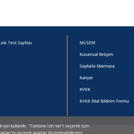
Link Test Sayfası
MÜSEM
Kurumsal İletişim
Sayılarla Marmara
Kariyer
KVKK
KVKK İhlal Bildirim Formu
ek için kullanılır. "Tümüne İzin Ver"i seçerek tüm
arları"nı seçerek ayarları düzenleyebilirsiniz.
Marmara Üniversitesi Bilgi İşlem Daire Başkanlığı © 2007 - 2026