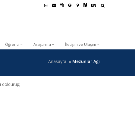
EN
Öğrenci
Araştırma
İletişim ve Ulaşım
Anasayfa
Mezunlar Ağı
 doldurup;