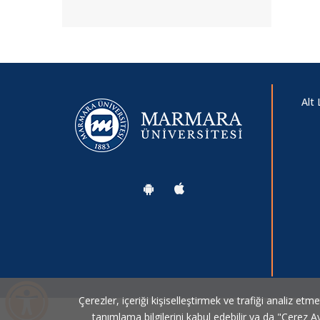
Alt 
Çerezler, içeriği kişiselleştirmek ve trafiği analiz etm
tanımlama bilgilerini kabul edebilir ya da "Çerez Ay