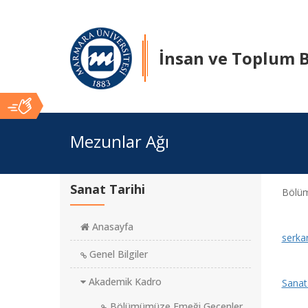
İnsan ve Toplum B
Ana
Mezunlar Ağı
İçerik
Sanat Tarihi
Bölüm
Anasayfa
serka
Genel Bilgiler
Akademik Kadro
Sanat
Bölümümüze Emeği Geçenler